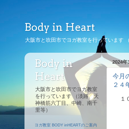
Body in Heart
大阪市と吹田市でヨガ教室を行っています 
Body in
2024
Heart
今月
２４
大阪市と吹田市でヨガ教室
を行っています （淡路、天
１０
神橋筋六丁目、中崎、南千
里等）
ヨガ教室 BODY inHEARTのご案内