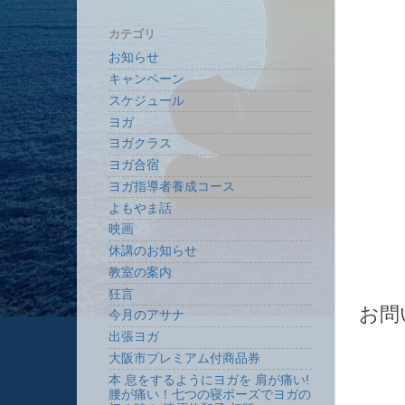
カテゴリ
お知らせ
キャンペーン
スケジュール
ヨガ
ヨガクラス
ヨガ合宿
ヨガ指導者養成コース
よもやま話
映画
休講のお知らせ
教室の案内
狂言
お問
今月のアサナ
出張ヨガ
大阪市プレミアム付商品券
本 息をするようにヨガを 肩が痛い!
腰が痛い！七つの寝ポーズでヨガの