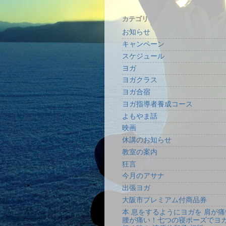
カテゴリ
お知らせ
キャンペーン
スケジュール
ヨガ
ヨガクラス
ヨガ合宿
ヨガ指導者養成コース
よもやま話
映画
休講のお知らせ
教室の案内
狂言
今月のアサナ
出張ヨガ
大阪市プレミアム付商品券
本 息をするようにヨガを 肩が痛
腰が痛い！七つの寝ポーズでヨ