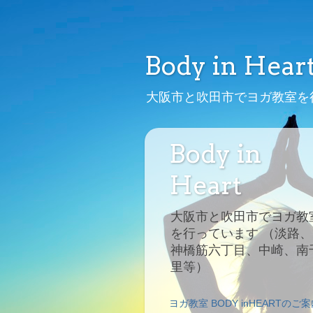
Body in Hear
大阪市と吹田市でヨガ教室を
Body in
Heart
大阪市と吹田市でヨガ教
を行っています （淡路、
神橋筋六丁目、中崎、南
里等）
ヨガ教室 BODY inHEARTのご