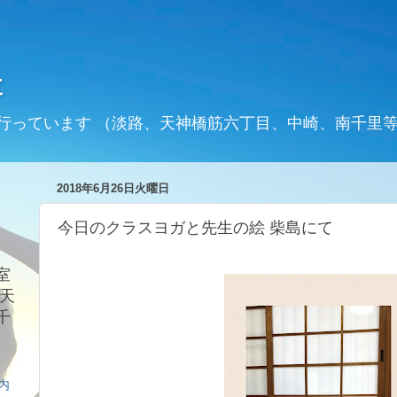
t
行っています （淡路、天神橋筋六丁目、中崎、南千里
2018年6月26日火曜日
今日のクラスヨガと先生の絵 柴島にて
室
天
千
案内