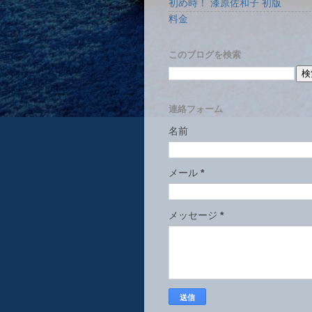
初め時！ 漆原佐和子 初版
料金
このブログを検索
連絡フォーム
名前
メール
*
メッセージ
*