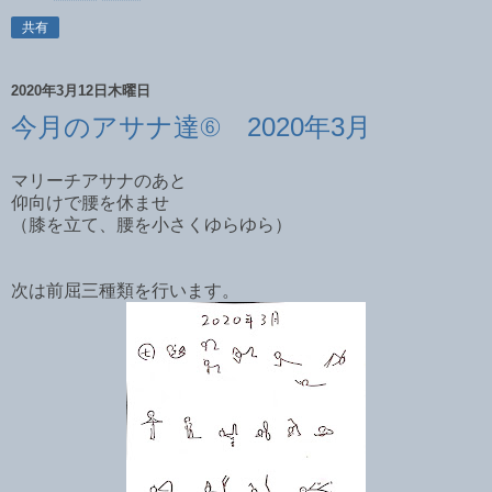
共有
2020年3月12日木曜日
今月のアサナ達⑥ 2020年3月
マリーチアサナのあと
仰向けで腰を休ませ
（膝を立て、腰を小さくゆらゆら）
次は前屈三種類を行います。