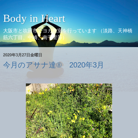
Body in Heart
大阪市と吹田市でヨガ教室を行っています （淡路、天神橋
筋六丁目、中崎、南千里等）
2020年3月27日金曜日
今月のアサナ達⑧ 2020年3月