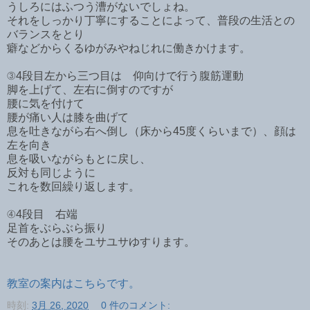
うしろにはふつう漕がないでしょね。
それをしっかり丁寧にすることによって、普段の生活との
バランスをとり
癖などからくるゆがみやねじれに働きかけます。
③4段目左から三つ目は 仰向けで行う腹筋運動
脚を上げて、左右に倒すのですが
腰に気を付けて
腰が痛い人は膝を曲げて
息を吐きながら右へ倒し（床から45度くらいまで）、顔は
左を向き
息を吸いながらもとに戻し、
反対も同じように
これを数回繰り返します。
④4段目 右端
足首をぶらぶら振り
そのあとは腰をユサユサゆすります。
教室の案内はこちらです。
時刻:
3月 26, 2020
0 件のコメント: