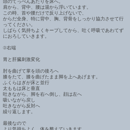
頭のてっぺんあたりを床へ。
肩から、背中、腰は湯から浮いています。
この時、首や腰だけで反り上げないで、
からだ全身、特に背中、胸、背骨をしっかり協力させて行
ってください。
しばらく気持ちよくキープしてから、吐く呼吸であわてず
におろしていきます。
③右端
胃と肝臓刺激変化
肘を曲げて掌を頭の後ろへ
膝をたて、膝を曲げたまま脚を上へあげます。
ふくらはぎが床と並行
太ももは床と垂直
吐きながら、脚を右へ倒し、顔は左へ
吸いながら戻し
吐きながら反対へ
繰り返します。
最後なので
より気持ちよく、体を整えていきます。