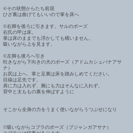
④その状態からたち前屈
ひざ裏は曲げてもいいので掌を床へ
⑤右脚を後ろに引きます。サルのポーズ
右氏の甲は床。
掌は床のままでも浮かしても構いません。
吸いながら上を見ます。
⑥左脚も後ろへ引き
吐きながら下向きの犬のポーズ（アドムカシュバナアサ
ナ）
お尻は上へ、掌と足裏は床を踏みしめてください。
目線は足先です。
肩に力は入れず、腕にも力はそんなに入れず。
背中と太ももの裏を伸ばすように
そこから全身の力をうまく使いながらうつぶせになり
⑦吸いながらコブラのポーズ（ブジャンガアサナ）