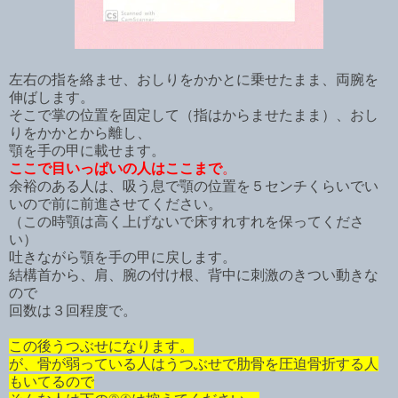
左右の指を絡ませ、おしりをかかとに乗せたまま、両腕を
伸ばします。
そこで掌の位置を固定して（指はからませたまま）、おし
りをかかとから離し、
顎を手の甲に載せます。
ここで目いっぱいの人はここまで
。
余裕のある人は、吸う息で顎の位置を５センチくらいでい
いので前に前進させてください。
（この時顎は高く上げないで床すれすれを保ってくださ
い）
吐きながら顎を手の甲に戻します。
結構首から、肩、腕の付け根、背中に刺激のきつい動きな
ので
回数は３回程度で。
この後うつぶせになります。
が、骨が弱っている人はうつぶせで肋骨を圧迫骨折する人
もいてるので