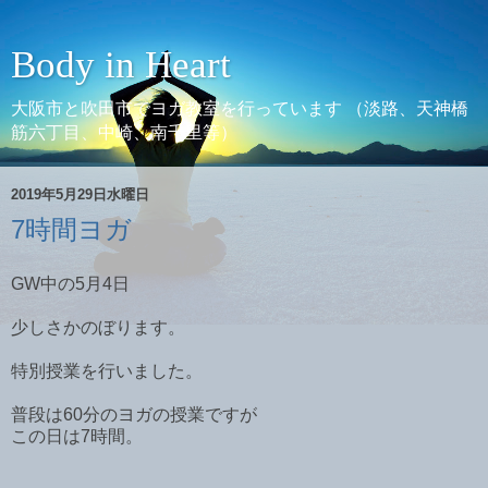
Body in Heart
大阪市と吹田市でヨガ教室を行っています （淡路、天神橋
筋六丁目、中崎、南千里等）
2019年5月29日水曜日
7時間ヨガ
GW中の5月4日
少しさかのぼります。
特別授業を行いました。
普段は60分のヨガの授業ですが
この日は7時間。