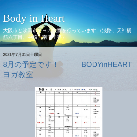
Body in Heart
大阪市と吹田市でヨガ教室を行っています （淡路、天神橋
筋六丁目、中崎、南千里等）
2021年7月31日土曜日
8月の予定です！ BODYinHEART
ヨガ教室