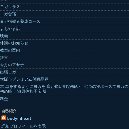
ヨガクラス
ヨガ合宿
ヨガ指導者養成コース
よもやま話
映画
休講のお知らせ
教室の案内
狂言
今月のアサナ
出張ヨガ
大阪市プレミアム付商品券
本 息をするようにヨガを 肩が痛い!腰が痛い！七つの寝ポーズでヨガの
初め時！ 漆原佐和子 初版
料金
自己紹介
bodyinheart
詳細プロフィールを表示