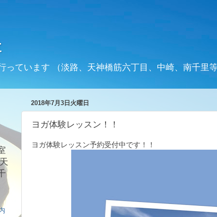
t
行っています （淡路、天神橋筋六丁目、中崎、南千里
2018年7月3日火曜日
ヨガ体験レッスン！！
ヨガ体験レッスン予約受付中です！！
室
天
千
案内