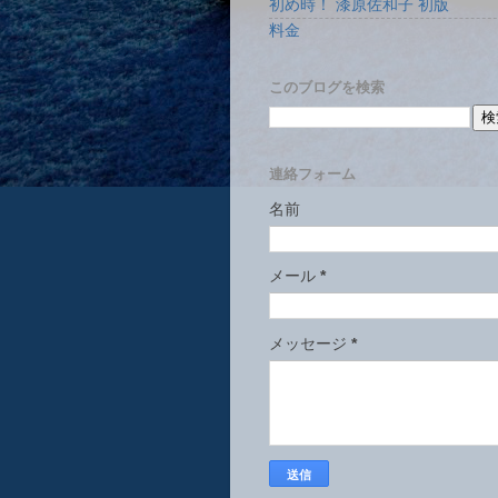
初め時！ 漆原佐和子 初版
料金
このブログを検索
連絡フォーム
名前
メール
*
メッセージ
*