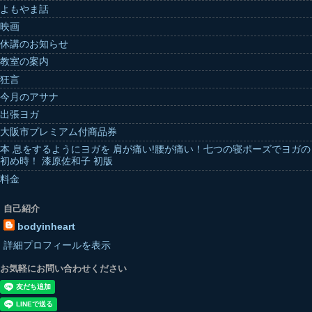
よもやま話
映画
休講のお知らせ
教室の案内
狂言
今月のアサナ
出張ヨガ
大阪市プレミアム付商品券
本 息をするようにヨガを 肩が痛い!腰が痛い！七つの寝ポーズでヨガの
初め時！ 漆原佐和子 初版
料金
自己紹介
bodyinheart
詳細プロフィールを表示
お気軽にお問い合わせください