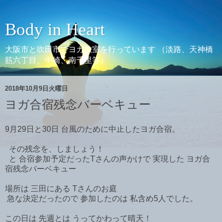
Body in Heart
大阪市と吹田市でヨガ教室を行っています （淡路、天神橋
筋六丁目、中崎、南千里等）
2018年10月9日火曜日
ヨガ合宿残念バーベキュー
9月29日と30日 台風のために中止したヨガ合宿。
その残念を、しましょう！
と 合宿参加予定だったTさんの声かけで 実現した ヨガ合
宿残念バーベキュー
場所は 三田にある Tさんのお庭
急な決定だったので 参加したのは 私含め5人でした。
この日は 先週とは うってかわって晴天！