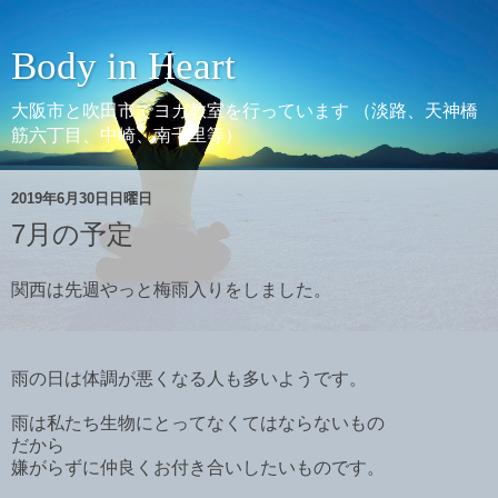
Body in Heart
大阪市と吹田市でヨガ教室を行っています （淡路、天神橋
筋六丁目、中崎、南千里等）
2019年6月30日日曜日
7月の予定
関西は先週やっと梅雨入りをしました。
雨の日は体調が悪くなる人も多いようです。
雨は私たち生物にとってなくてはならないもの
だから
嫌がらずに仲良くお付き合いしたいものです。