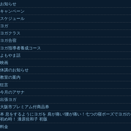
お知らせ
キャンペーン
スケジュール
ヨガ
ヨガクラス
ヨガ合宿
ヨガ指導者養成コース
よもやま話
映画
休講のお知らせ
教室の案内
狂言
今月のアサナ
出張ヨガ
大阪市プレミアム付商品券
本 息をするようにヨガを 肩が痛い!腰が痛い！七つの寝ポーズでヨガの
初め時！ 漆原佐和子 初版
料金