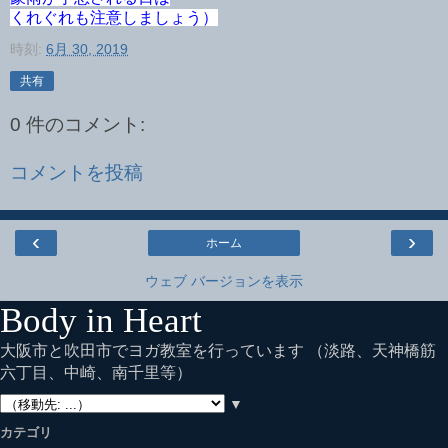
くれぐれも注意しましょう）
時刻:
6月 30, 2019
共有
0 件のコメント:
コメントを投稿
‹
›
ホーム
ウェブ バージョンを表示
Body in Heart
大阪市と吹田市でヨガ教室を行っています （淡路、天神橋筋
六丁目、中崎、南千里等）
▼
カテゴリ