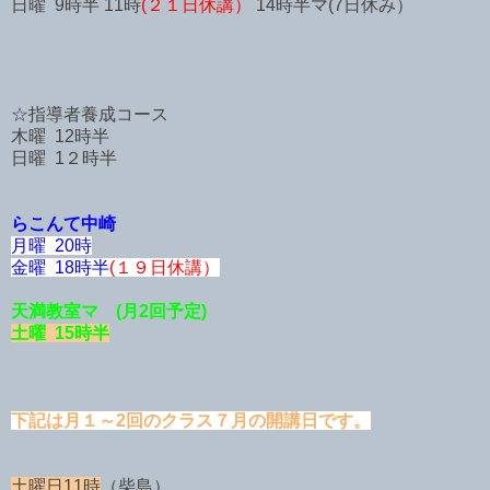
日曜 9時半 11時
(２１日休講）
14時半マ(7日休み）
☆指導者養成コース
木曜 12時半
日曜 1２時半
らこんて中崎
月曜 20時
金曜 18時半
(１９日休講）
天満教室マ (月2回予定)
土曜 15時半
下記は月１～2回のクラス７月の開講日です。
土曜日11時
（柴島）