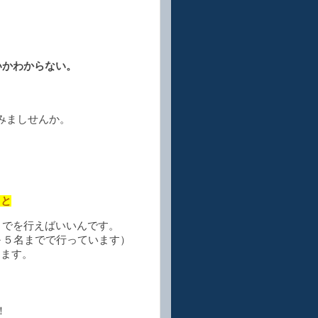
いかわからない。
みましせんか。
。
こと
までを行えばいいんです。
～５名までで行っています）
きます。
！