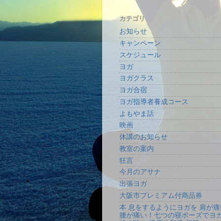
カテゴリ
お知らせ
キャンペーン
スケジュール
ヨガ
ヨガクラス
ヨガ合宿
ヨガ指導者養成コース
よもやま話
映画
休講のお知らせ
教室の案内
狂言
今月のアサナ
出張ヨガ
大阪市プレミアム付商品券
本 息をするようにヨガを 肩が痛
腰が痛い！七つの寝ポーズでヨ