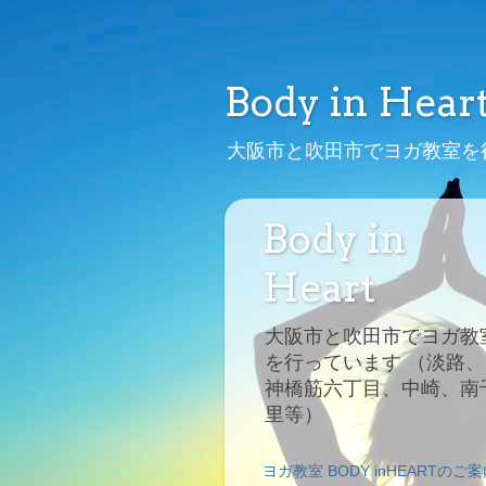
Body in Hear
大阪市と吹田市でヨガ教室を
Body in
Heart
大阪市と吹田市でヨガ教
を行っています （淡路、
神橋筋六丁目、中崎、南
里等）
ヨガ教室 BODY inHEARTのご