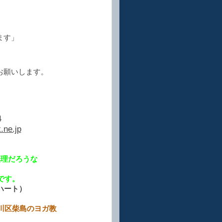
ます」
お願いします。
４
.ne.jp
無理だろうな
。
です。
ンハート）
のヨガ教