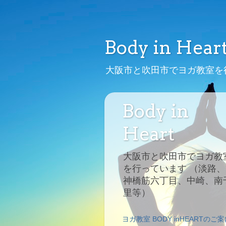
Body in Hear
大阪市と吹田市でヨガ教室を
Body in
Heart
大阪市と吹田市でヨガ教
を行っています （淡路、
神橋筋六丁目、中崎、南
里等）
ヨガ教室 BODY inHEARTのご