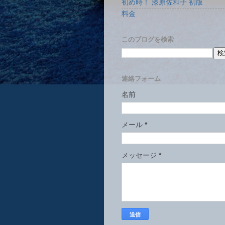
初め時！ 漆原佐和子 初版
料金
このブログを検索
連絡フォーム
名前
メール
*
メッセージ
*