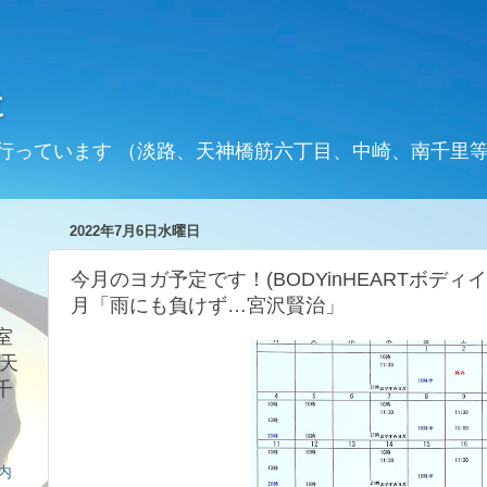
t
行っています （淡路、天神橋筋六丁目、中崎、南千里
2022年7月6日水曜日
今月のヨガ予定です！(BODYinHEARTボデ
月「雨にも負けず…宮沢賢治」
室
天
千
案内