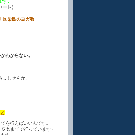
です。
ンハート）
のヨガ教
いかわからない。
みましせんか。
。
こと
までを行えばいいんです。
～５名までで行っています）