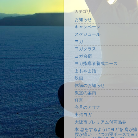
カテゴリ
お知らせ
キャンペーン
スケジュール
ヨガ
ヨガクラス
ヨガ合宿
ヨガ指導者養成コース
よもやま話
映画
休講のお知らせ
教室の案内
狂言
今月のアサナ
出張ヨガ
大阪市プレミアム付商品券
本 息をするようにヨガを 肩が痛
腰が痛い！七つの寝ポーズでヨ