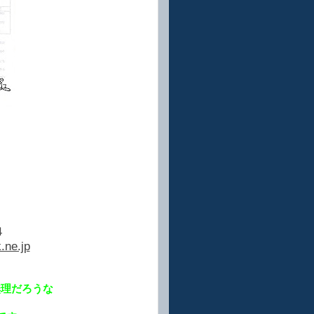
４
.ne.jp
無理だろうな
。