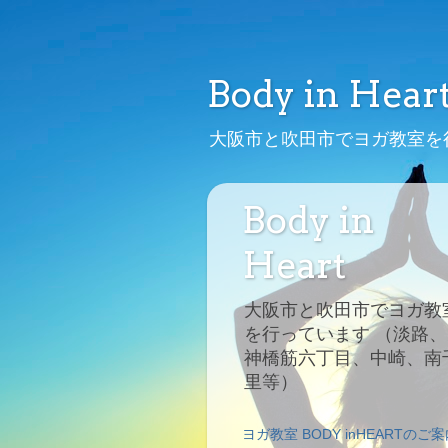
Body in Hear
大阪市と吹田市でヨガ教室を
Body in
Heart
大阪市と吹田市でヨガ教
を行っています （淡路、
神橋筋六丁目、中崎、南
里等）
ヨガ教室 BODY inHEARTのご