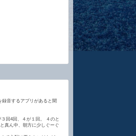
を録音するアプリがあると聞
３回4回、４が１回。 ４のと
時と真ん中、朝方に少しぐーぐ