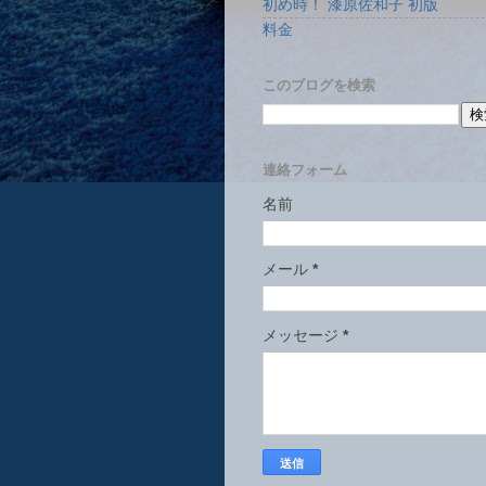
初め時！ 漆原佐和子 初版
料金
このブログを検索
連絡フォーム
名前
メール
*
メッセージ
*