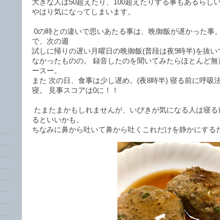
大きな人は50超えたり、100超えたりする事もあるらし
やはり気になってしまいます。
0の時との違いで思いあたる事は、晩御飯が遅かった事
で、次の週
試しに帰りの遅い月曜日の晩御飯(普段は夜9時半)を抜い
なかったものの。 録音したのを聞いてみたらほとんど無
ースー。
また 次の日、食事は少し遅め。(夜8時半) 寝る前に呼吸
寝。 見事スコアは0に！！
たまたまかもしれませんが、いびきが気になる人は寝る
るといいかも。
ちなみに鼻から吐いて鼻から吐くこれだけを静かにする