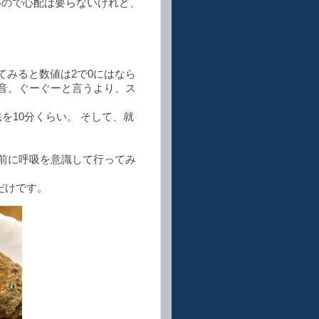
いので心配は要らないけれど、
。
てみると数値は2で0にはなら
音。ぐーぐーと言うより、ス
法を10分くらい。 そして、就
前に呼吸を意識して行ってみ
だけです。