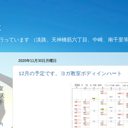
t
行っています （淡路、天神橋筋六丁目、中崎、南千里
2020年11月30日月曜日
12月の予定です。ヨガ教室ボディインハート
室
天
千
案内