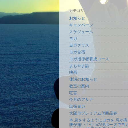
カテゴリ
お知らせ
キャンペーン
スケジュール
ヨガ
ヨガクラス
ヨガ合宿
ヨガ指導者養成コース
よもやま話
映画
休講のお知らせ
教室の案内
狂言
今月のアサナ
出張ヨガ
大阪市プレミアム付商品券
本 息をするようにヨガを 肩が痛
腰が痛い！七つの寝ポーズでヨ