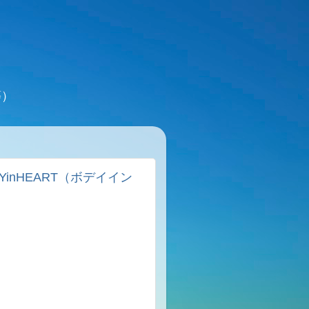
等）
inHEART（ボデイイン