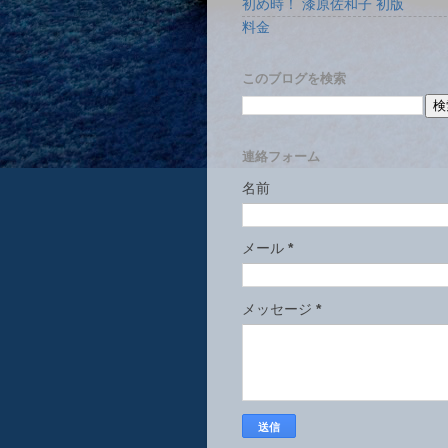
初め時！ 漆原佐和子 初版
料金
このブログを検索
連絡フォーム
名前
メール
*
メッセージ
*