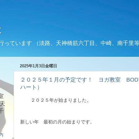
t
行っています （淡路、天神橋筋六丁目、中崎、南千里
2025年1月3日金曜日
２０２５年１月の予定です！ ヨガ教室 BODY
ハート）
室
２０２５年が始まりました。
天
千
新しい年 最初の月の始まりです。
案内