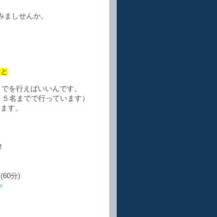
みましせんか。
。
こと
までを行えばいいんです。
～５名までで行っています）
きます。
！
60分)
＜