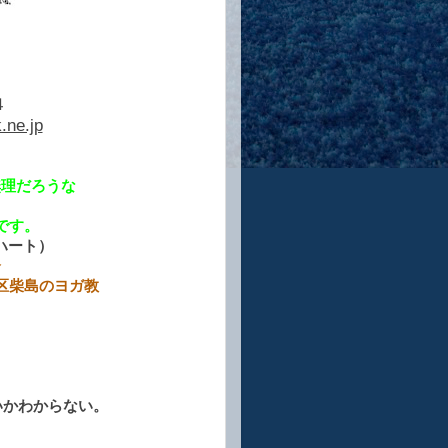
４
.ne.jp
無理だろうな
。
です。
ンハート）
分
のヨガ教
いかわからない。