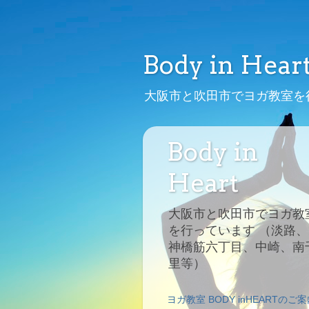
Body in Hear
大阪市と吹田市でヨガ教室を
Body in
Heart
大阪市と吹田市でヨガ教
を行っています （淡路、
神橋筋六丁目、中崎、南
里等）
ヨガ教室 BODY inHEARTのご