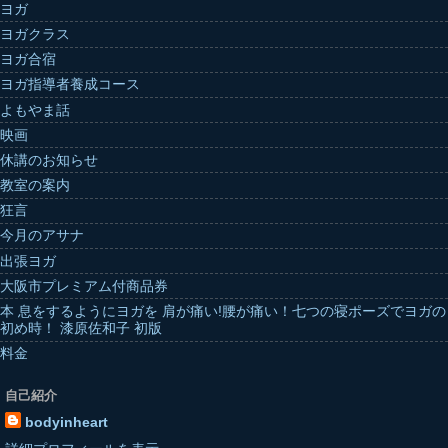
ヨガ
ヨガクラス
ヨガ合宿
ヨガ指導者養成コース
よもやま話
映画
休講のお知らせ
教室の案内
狂言
今月のアサナ
出張ヨガ
大阪市プレミアム付商品券
本 息をするようにヨガを 肩が痛い!腰が痛い！七つの寝ポーズでヨガの
初め時！ 漆原佐和子 初版
料金
自己紹介
bodyinheart