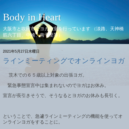
Body in Heart
大阪市と吹田市でヨガ教室を行っています （淡路、天神橋
筋六丁目、中崎、南千里等）
2021年5月27日木曜日
ラインミーティングでオンラインヨガ
茨木での６５歳以上対象の出張ヨガ。
緊急事態宣言中は集まれないのでヨガはお休み。
宣言が長引きそうで、そうなるとヨガのお休みも長引く。
ということで、急遽ラインミーティングの機能を使ってオ
ンラインヨガをすることに。