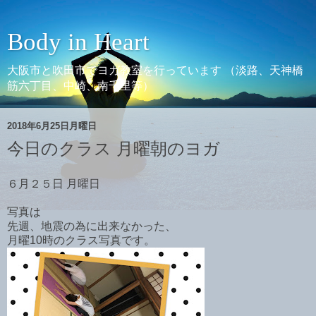
Body in Heart
大阪市と吹田市でヨガ教室を行っています （淡路、天神橋
筋六丁目、中崎、南千里等）
2018年6月25日月曜日
今日のクラス 月曜朝のヨガ
６月２５日 月曜日
写真は
先週、地震の為に出来なかった、
月曜10時のクラス写真です。