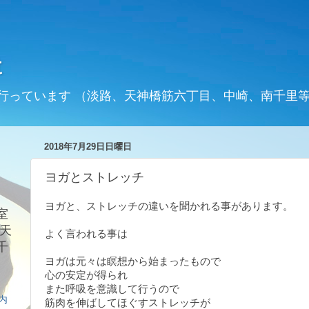
t
行っています （淡路、天神橋筋六丁目、中崎、南千里
2018年7月29日日曜日
ヨガとストレッチ
ヨガと、ストレッチの違いを聞かれる事があります。
室
天
よく言われる事は
千
ヨガは元々は瞑想から始まったもので
心の安定が得られ
また呼吸を意識して行うので
案内
筋肉を伸ばしてほぐすストレッチが