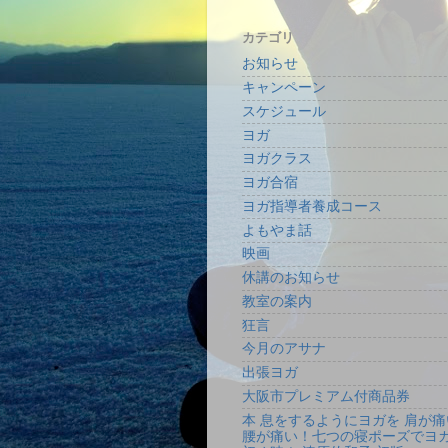
カテゴリ
お知らせ
キャンペーン
スケジュール
ヨガ
ヨガクラス
ヨガ合宿
ヨガ指導者養成コース
よもやま話
映画
休講のお知らせ
教室の案内
狂言
今月のアサナ
出張ヨガ
大阪市プレミアム付商品券
本 息をするようにヨガを 肩が痛
腰が痛い！七つの寝ポーズでヨ