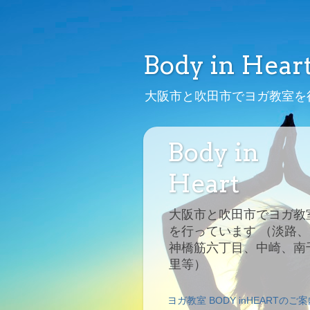
Body in Hear
大阪市と吹田市でヨガ教室を
Body in
Heart
大阪市と吹田市でヨガ教
を行っています （淡路、
神橋筋六丁目、中崎、南
里等）
ヨガ教室 BODY inHEARTのご