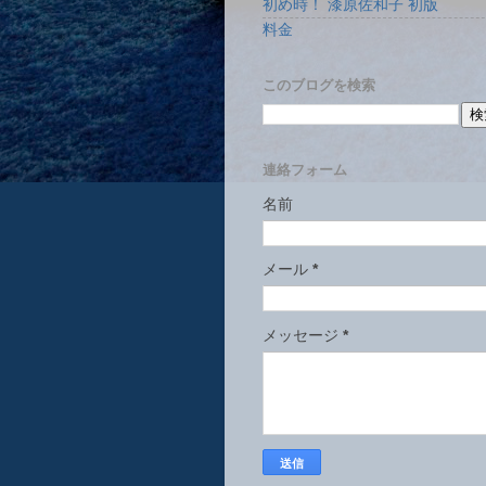
初め時！ 漆原佐和子 初版
料金
このブログを検索
連絡フォーム
名前
メール
*
メッセージ
*