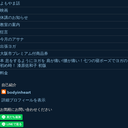
よもやま話
映画
休講のお知らせ
教室の案内
狂言
今月のアサナ
出張ヨガ
大阪市プレミアム付商品券
本 息をするようにヨガを 肩が痛い!腰が痛い！七つの寝ポーズでヨガの
初め時！ 漆原佐和子 初版
料金
自己紹介
bodyinheart
詳細プロフィールを表示
お気軽にお問い合わせください