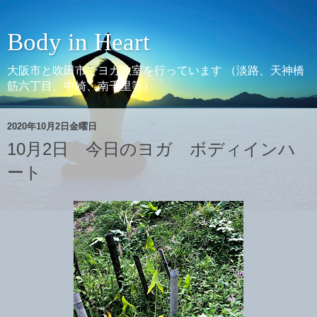
Body in Heart
大阪市と吹田市でヨガ教室を行っています （淡路、天神橋
筋六丁目、中崎、南千里等）
2020年10月2日金曜日
10月2日 今日のヨガ ボディインハ
ート