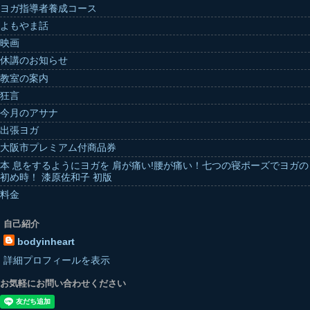
ヨガ指導者養成コース
よもやま話
映画
休講のお知らせ
教室の案内
狂言
今月のアサナ
出張ヨガ
大阪市プレミアム付商品券
本 息をするようにヨガを 肩が痛い!腰が痛い！七つの寝ポーズでヨガの
初め時！ 漆原佐和子 初版
料金
自己紹介
bodyinheart
詳細プロフィールを表示
お気軽にお問い合わせください