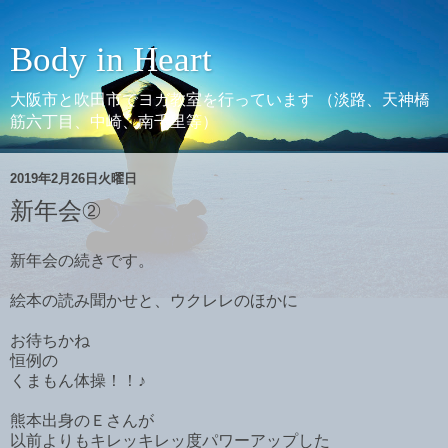
Body in Heart
大阪市と吹田市でヨガ教室を行っています （淡路、天神橋
筋六丁目、中崎、南千里等）
2019年2月26日火曜日
新年会②
新年会の続きです。
絵本の読み聞かせと、ウクレレのほかに
お待ちかね
恒例の
くまもん体操！！♪
熊本出身のＥさんが
以前よりもキレッキレッ度パワーアップした