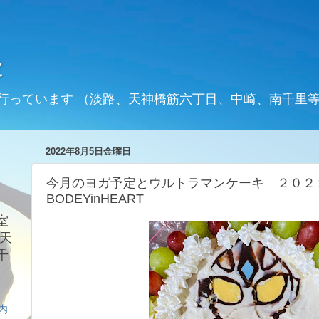
t
行っています （淡路、天神橋筋六丁目、中崎、南千里
2022年8月5日金曜日
今月のヨガ予定とウルトラマンケーキ ２０
BODEYinHEART
室
天
千
案内