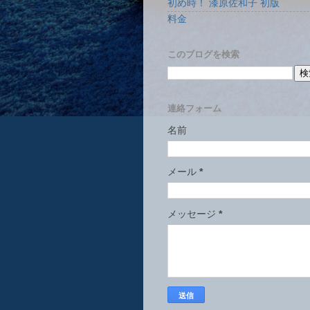
初め時！ 漆原佐和子 初版
料金
このブログを検索
連絡フォーム
名前
メール
*
メッセージ
*