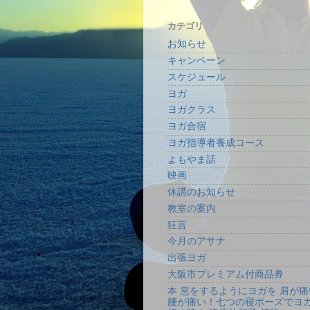
カテゴリ
お知らせ
キャンペーン
スケジュール
ヨガ
ヨガクラス
ヨガ合宿
ヨガ指導者養成コース
よもやま話
映画
休講のお知らせ
教室の案内
狂言
今月のアサナ
出張ヨガ
大阪市プレミアム付商品券
本 息をするようにヨガを 肩が痛
腰が痛い！七つの寝ポーズでヨ