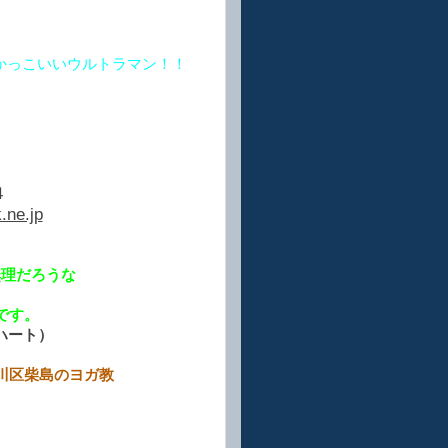
かっこいいウルトラマン！！
４
.ne.jp
無理だろうな
。
です。
ンハート）
のヨガ教