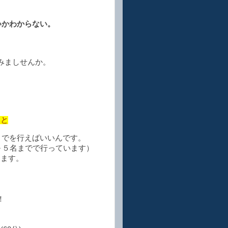
いかわからない。
みましせんか。
。
こと
までを行えばいいんです。
～５名までで行っています）
きます。
！