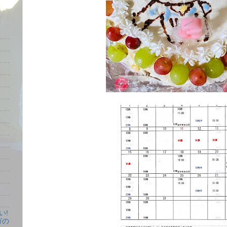
い!
ガの