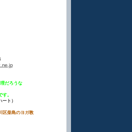
４
.ne.jp
無理だろうな
。
です。
ンハート）
のヨガ教