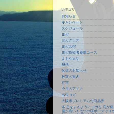
カテゴリ
お知らせ
キャンペーン
スケジュール
ヨガ
ヨガクラス
ヨガ合宿
ヨガ指導者養成コース
よもやま話
映画
休講のお知らせ
教室の案内
狂言
今月のアサナ
出張ヨガ
大阪市プレミアム付商品券
本 息をするようにヨガを 肩が痛
腰が痛い！七つの寝ポーズでヨ