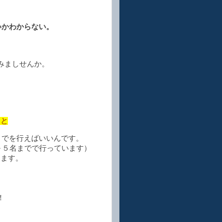
いかわからない。
みましせんか。
。
こと
までを行えばいいんです。
～５名までで行っています）
きます。
！