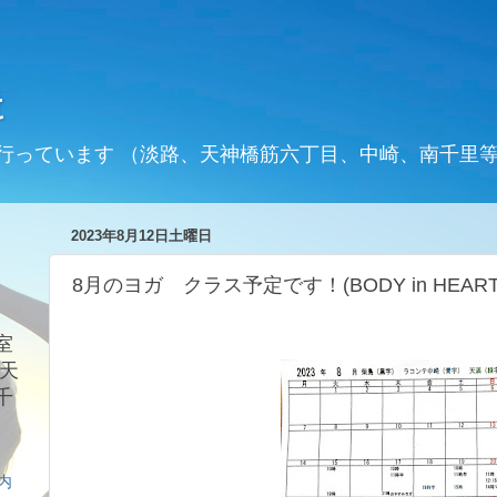
t
行っています （淡路、天神橋筋六丁目、中崎、南千里
2023年8月12日土曜日
8月のヨガ クラス予定です！(BODY in HE
室
天
千
案内