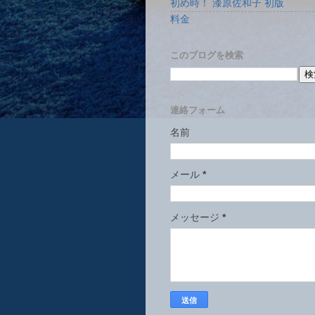
初め時！ 漆原佐和子 初版
料金
このブログを検索
連絡フォーム
名前
メール
*
メッセージ
*