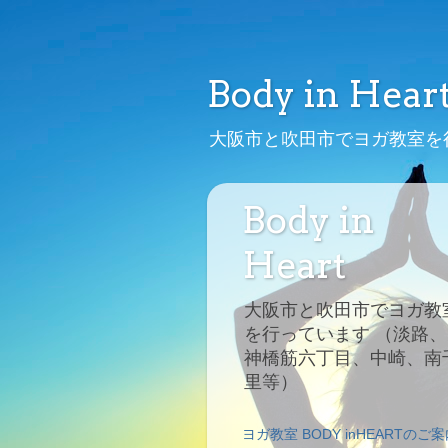
Body in Hear
大阪市と吹田市でヨガ教室を
Body in
Heart
大阪市と吹田市でヨガ教
を行っています （淡路、
神橋筋六丁目、中崎、南
里等）
ヨガ教室 BODY inHEARTのご