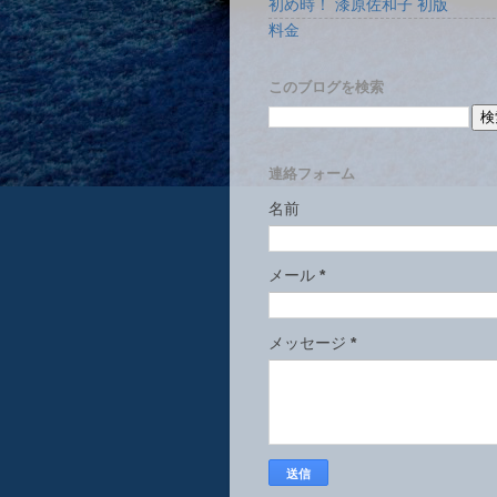
初め時！ 漆原佐和子 初版
料金
このブログを検索
連絡フォーム
名前
メール
*
メッセージ
*