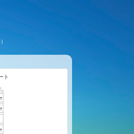
等）
ート