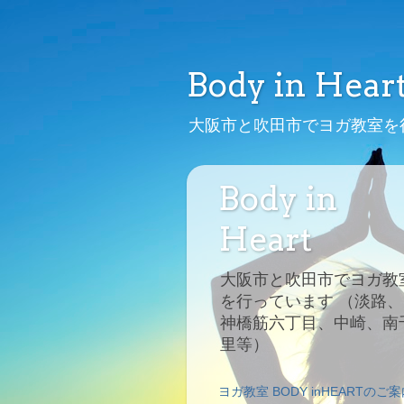
Body in Hear
大阪市と吹田市でヨガ教室を
Body in
Heart
大阪市と吹田市でヨガ教
を行っています （淡路、
神橋筋六丁目、中崎、南
里等）
ヨガ教室 BODY inHEARTのご