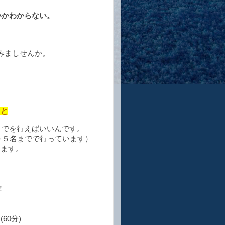
いかわからない。
みましせんか。
。
こと
までを行えばいいんです。
～５名までで行っています）
きます。
！
60分)