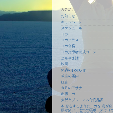
カテゴリ
お知らせ
キャンペーン
スケジュール
ヨガ
ヨガクラス
ヨガ合宿
ヨガ指導者養成コース
よもやま話
映画
休講のお知らせ
教室の案内
狂言
今月のアサナ
出張ヨガ
大阪市プレミアム付商品券
本 息をするようにヨガを 肩が痛
腰が痛い！七つの寝ポーズでヨ