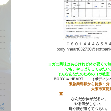
０８０１４４４８５８
bodyinheart032730@softbank
ヨガに興味はあるけれど体が硬くて
でも、やっぱりしてみたい
そんなあなたのためのヨガ教室
BODY ㏌ HEART （ボディ
阪急柴島駅から徒歩１分
大阪市東淀川区柴島
室
なんだか体がだるい。
やる気がしない。
い!
ガの
肩や腰が痛くてつらい。