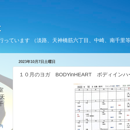
t
行っています （淡路、天神橋筋六丁目、中崎、南千里
2023年10月7日土曜日
１０月のヨガ BODYinHEART ボディインハ
室
天
千
案内