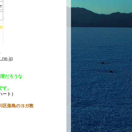
４
.ne.jp
無理だろうな
。
です。
ンハート）
のヨガ教